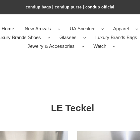
condup bags | condup purse | condup official
Home
New Arrivals
UA Sneaker
Apparel
uxury Brands Shoes
Glasses
Luxury Brands Bags
Jewelry & Accessories
Watch
LE Teckel
A
ALAÏA