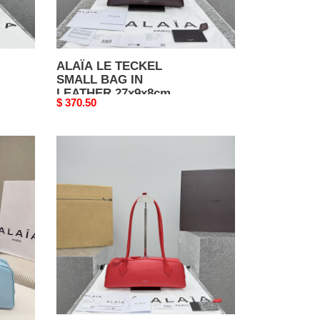
ALAÏA LE TECKEL
SMALL BAG IN
LEATHER 27x9x8cm
Original
$ 370.50
price
ALAÏA
LE
TECKEL
MEDIUM
BAG
33x11x10cm