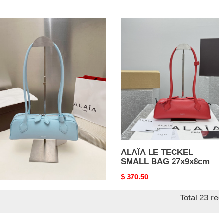
price
A
ALAÏA
LE
KEL
TECKEL
LL
SMALL
BAG
x8cm
27x9x8cm
ÏA LE TECKEL
ALAÏA LE TECKEL
LL BAG 27x9x8cm
SMALL BAG 27x9x8cm
nal
0.50
Original
$ 370.50
price
Total 23 r