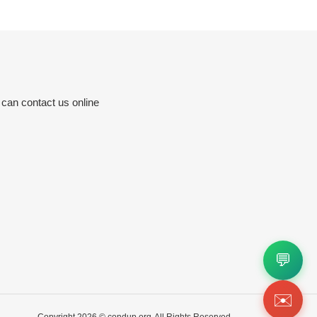
 can contact us online
💬
✉️