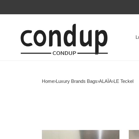
L
Home
›
Luxury Brands Bags
›
ALAÏA
›
LE Teckel
ALAÏA
ALAÏ