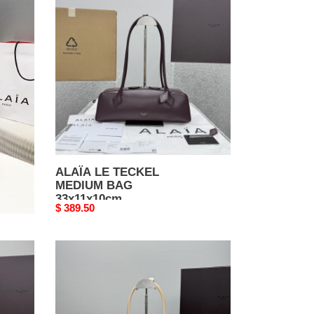
LE
TECKEL
MEDIUM
BAG
33x11x10cm
ALAÏA LE TECKEL
MEDIUM BAG
33x11x10cm
Original
$ 389.50
price
ALAÏA
LE
TECKEL
MEDIUM
BAG