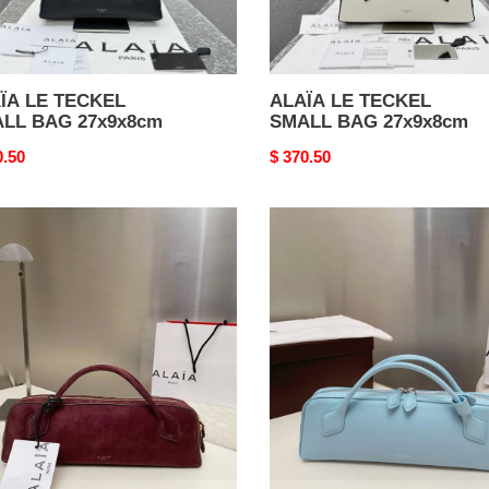
ÏA LE TECKEL
ALAÏA LE TECKEL
LL BAG 27x9x8cm
SMALL BAG 27x9x8cm
nal
0.50
Original
$ 370.50
price
A
ALAÏA
Le
el
Teckel
ch
Clutch
7x10
31x17x10
cm