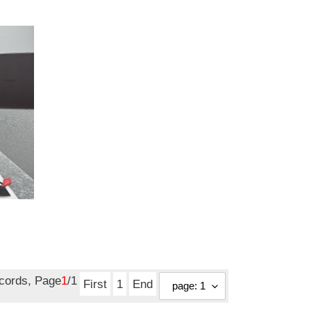
price
ecords, Page
1
/1
First
1
End